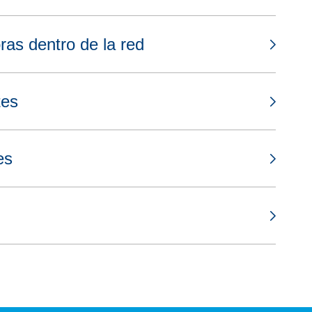
as dentro de la red
tes
es